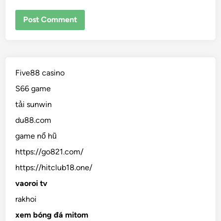
Five88 casino
S66 game
tải sunwin
du88.com
game nổ hũ
https://go821.com/
https://hitclub18.one/
vaoroi tv
rakhoi
xem bóng đá mitom