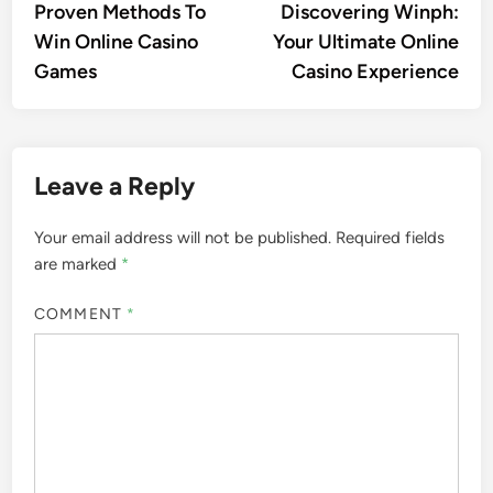
article:
artic
Proven Methods To
Discovering Winph:
navigation
Win Online Casino
Your Ultimate Online
Games
Casino Experience
Leave a Reply
Your email address will not be published.
Required fields
are marked
*
COMMENT
*