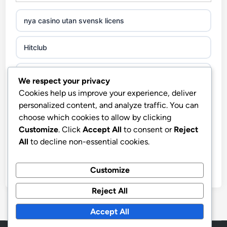
non gamstop casinos
nya casino utan svensk licens
non gamstop casinos
Hitclub
non gamstop casinos
abc8go
We respect your privacy
non gamstop casinos
Cookies help us improve your experience, deliver
fo88
personalized content, and analyze traffic. You can
non gamstop casinos
choose which cookies to allow by clicking
Hitclub
Customize
. Click
Accept All
to consent or
Reject
i9bet trang chủ
All
to decline non-essential cookies.
στοιχηματικες εταιριες
Crypto
Customize
https://slogisticos.com.co/
Reject All
utländska casino
http://cycsoft.com.co/
Accept All
casino utan spelpaus