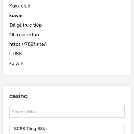
Kuxx club
kuwin
Đá gà trực tiếp
Nhà cái okfun
https://789f.site/
UU88
ku win
casino
SC88 Tặng 68k