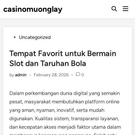
Skip
casinomuonglay
Mai
to
Open
Men
Search
content
Posted
Uncategorized
in
Tempat Favorit untuk Bermain
Slot dan Taruhan Bola
by
admin
•
February 28, 2026
•
0
Dalam perkembangan dunia digital yang semakin
pesat, masyarakat membutuhkan platform online
yang aman, nyaman, inovatif, serta mudah
digunakan. Kualitas sistem, transparansi layanan,
dan kecepatan akses menjadi faktor utama dalam