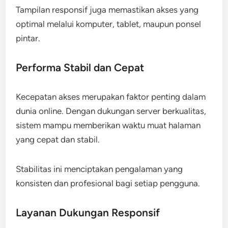
Tampilan responsif juga memastikan akses yang
optimal melalui komputer, tablet, maupun ponsel
pintar.
Performa Stabil dan Cepat
Kecepatan akses merupakan faktor penting dalam
dunia online. Dengan dukungan server berkualitas,
sistem mampu memberikan waktu muat halaman
yang cepat dan stabil.
Stabilitas ini menciptakan pengalaman yang
konsisten dan profesional bagi setiap pengguna.
Layanan Dukungan Responsif