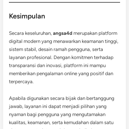
Kesimpulan
Secara keseluruhan,
angsa4d
merupakan platform
digital modern yang menawarkan keamanan tinggi,
sistem stabil, desain ramah pengguna, serta
layanan profesional. Dengan komitmen terhadap
transparansi dan inovasi, platform ini mampu
memberikan pengalaman online yang positif dan
terpercaya.
Apabila digunakan secara bijak dan bertanggung
jawab, layanan ini dapat menjadi pilihan yang
nyaman bagi pengguna yang mengutamakan
kualitas, keamanan, serta kemudahan dalam satu