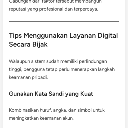
Gabungan dari faktor tersebut membangun
reputasi yang profesional dan terpercaya.
Tips Menggunakan Layanan Digital
Secara Bijak
Walaupun sistem sudah memiliki perlindungan
tinggi, pengguna tetap perlu menerapkan langkah
keamanan pribadi.
Gunakan Kata Sandi yang Kuat
Kombinasikan huruf, angka, dan simbol untuk
meningkatkan keamanan akun.