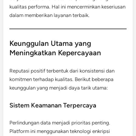
kualitas performa. Hal ini mencerminkan keseriusan
dalam memberikan layanan terbaik.
Keunggulan Utama yang
Meningkatkan Kepercayaan
Reputasi positif terbentuk dari konsistensi dan
komitmen terhadap kualitas. Berikut beberapa
keunggulan yang menjadi daya tarik utama:
Sistem Keamanan Terpercaya
Perlindungan data menjadi prioritas penting.
Platform ini menggunakan teknologi enkripsi