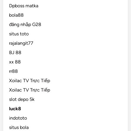
Dpboss matka
bola88
đăng nhập G28
situs toto
rajalangit77
BJ 88
xx 88
rr88
Xoilac TV Trực Tiếp
Xoilac TV Trực Tiếp
slot depo 5k
luck8
indototo
situs bola