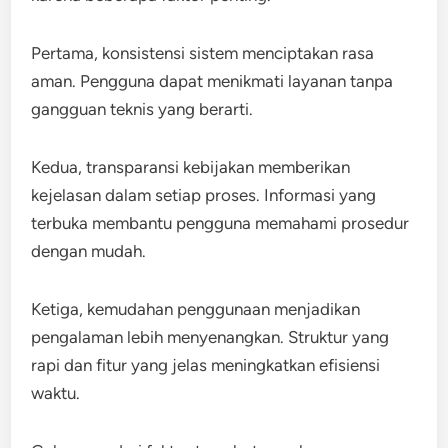
Pertama, konsistensi sistem menciptakan rasa
aman. Pengguna dapat menikmati layanan tanpa
gangguan teknis yang berarti.
Kedua, transparansi kebijakan memberikan
kejelasan dalam setiap proses. Informasi yang
terbuka membantu pengguna memahami prosedur
dengan mudah.
Ketiga, kemudahan penggunaan menjadikan
pengalaman lebih menyenangkan. Struktur yang
rapi dan fitur yang jelas meningkatkan efisiensi
waktu.