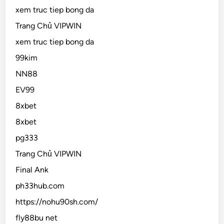
xem truc tiep bong da
Trang Chủ VIPWIN
xem truc tiep bong da
99kim
NN88
EV99
8xbet
8xbet
pg333
Trang Chủ VIPWIN
Final Ank
ph33hub.com
https://nohu90sh.com/
fly88bu net