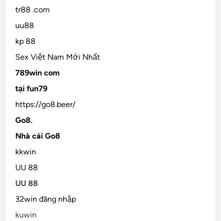
tr88 .com
uu88
kp 88
Sex Việt Nam Mới Nhất
789win com
tại fun79
https://go8.beer/
Go8.
Nhà cái Go8
kkwin
UU 88
UU 88
32win đăng nhập
kuwin