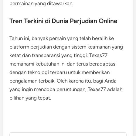
permainan yang ditawarkan.
Tren Terkini di Dunia Perjudian Online
Tahun ini, banyak pemain yang telah beralih ke
platform perjudian dengan sistem keamanan yang
ketat dan transparansi yang tinggi. Texas77
memahami kebutuhan ini dan terus beradaptasi
dengan teknologi terbaru untuk memberikan
pengalaman terbaik. Oleh karena itu, bagi Anda
yang ingin mencoba peruntungan, Texas77 adalah
pilihan yang tepat.