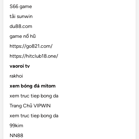
S66 game
tải sunwin
du88.com
game nổ hũ
https://go821.com/
https://hitclub18.one/
vaoroi tv
rakhoi
xem bóng đá mitom
xem truc tiep bong da
Trang Chủ VIPWIN
xem truc tiep bong da
99kim
NN88