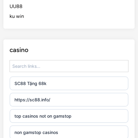
UU88
ku win
casino
SC88 Tặng 68k
https://sc88.info/
top casinos not on gamstop
non gamstop casinos