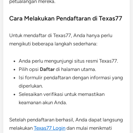
petualangan mereka.
Cara Melakukan Pendaftaran di Texas77
Untuk mendaftar di Texas77, Anda hanya perlu
mengikuti beberapa langkah sederhana:
Anda perlu mengunjungi situs resmi Texas77.
Pilih opsi
Daftar
di halaman utama.
Isi formulir pendaftaran dengan informasi yang
diperlukan.
Selesaikan verifikasi untuk memastikan
keamanan akun Anda.
Setelah pendaftaran berhasil, Anda dapat langsung
melakukan
Texas77 Login
dan mulai menikmati