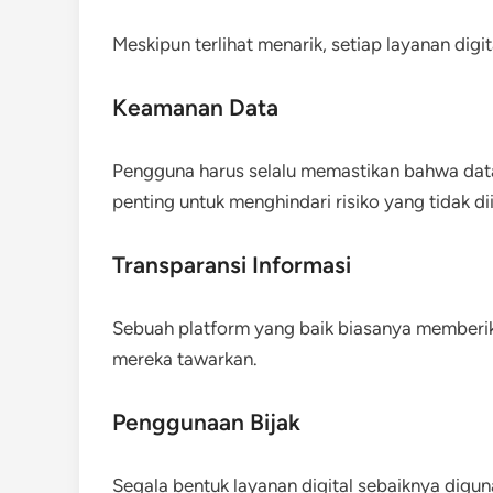
Meskipun terlihat menarik, setiap layanan digit
Keamanan Data
Pengguna harus selalu memastikan bahwa data 
penting untuk menghindari risiko yang tidak di
Transparansi Informasi
Sebuah platform yang baik biasanya memberik
mereka tawarkan.
Penggunaan Bijak
Segala bentuk layanan digital sebaiknya digu