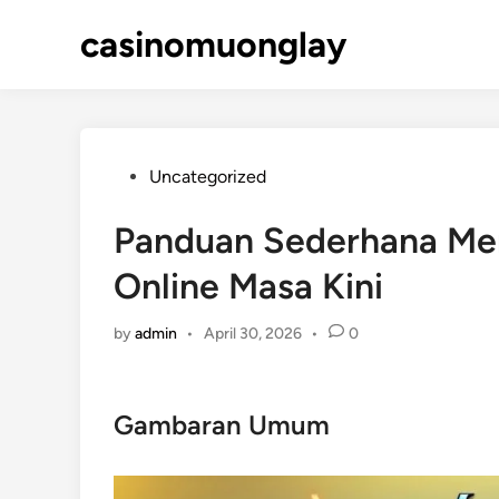
Skip
casinomuonglay
to
content
Posted
Uncategorized
in
Panduan Sederhana Me
Online Masa Kini
by
admin
•
April 30, 2026
•
0
Gambaran Umum