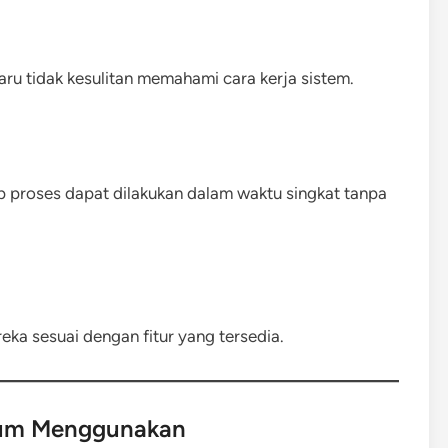
ru tidak kesulitan memahami cara kerja sistem.
p proses dapat dilakukan dalam waktu singkat tanpa
a sesuai dengan fitur yang tersedia.
elum Menggunakan