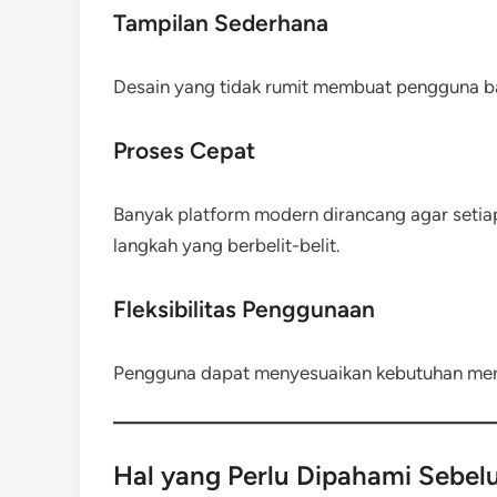
Tampilan Sederhana
Desain yang tidak rumit membuat pengguna ba
Proses Cepat
Banyak platform modern dirancang agar setia
langkah yang berbelit-belit.
Fleksibilitas Penggunaan
Pengguna dapat menyesuaikan kebutuhan merek
Hal yang Perlu Dipahami Seb