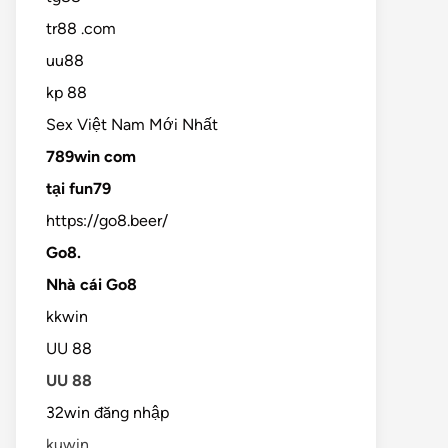
tr88 .com
uu88
kp 88
Sex Việt Nam Mới Nhất
789win com
tại fun79
https://go8.beer/
Go8.
Nhà cái Go8
kkwin
UU 88
UU 88
32win đăng nhập
kuwin